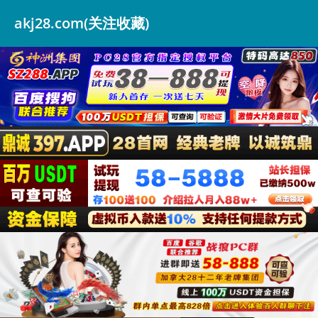
akj28.com(关注收藏)