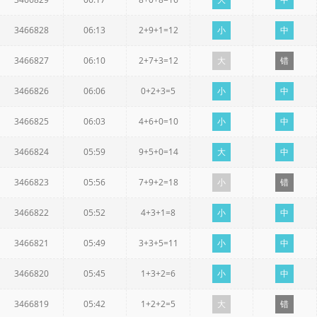
3466828
06:13
2+9+1=12
小
中
3466827
06:10
2+7+3=12
大
错
3466826
06:06
0+2+3=5
小
中
3466825
06:03
4+6+0=10
小
中
3466824
05:59
9+5+0=14
大
中
3466823
05:56
7+9+2=18
小
错
3466822
05:52
4+3+1=8
小
中
3466821
05:49
3+3+5=11
小
中
3466820
05:45
1+3+2=6
小
中
3466819
05:42
1+2+2=5
大
错